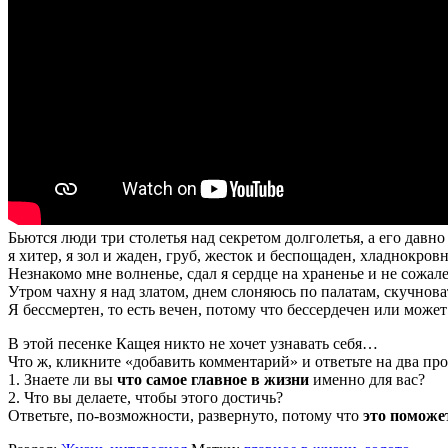
Бьются люди три столетья над секретом долголетья, а его давн
я хитер, я зол и жаден, груб, жесток и беспощаден, хладнокров
Незнакомо мне волненье, сдал я сердце на храненье и не сожал
Утром чахну я над златом, днем слоняюсь по палатам, скучнова
Я бессмертен, то есть вечен, потому что бессердечен или может
В этой песенке Кащея никто не хочет узнавать себя…
Что ж, кликните «добавить комментарий» и ответьте на два пр
1. Знаете ли вы
что самое главное в жизни
именно для вас?
2. Что вы делаете, чтобы этого достичь?
Ответьте, по-возможности, развернуто, потому что
это поможе