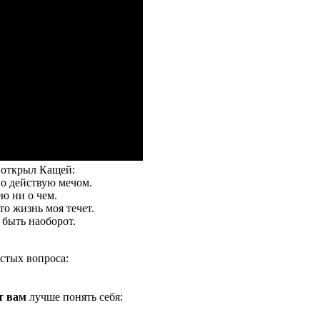
о открыл Кащей:
но действую мечом.
ею ни о чем.
то жизнь моя течет.
 быть наоборот.
остых вопроса:
т вам
лучше понять себя: