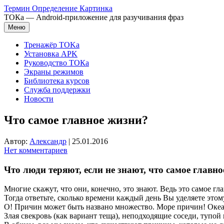
Перейти
Термин Определение Картинка
к
ТОКа — Android-приложение для разучивания фраз
содержимому
Меню
Тренажёр TOKa
Установка APK
Руководство ТОКа
Экраны режимов
Библиотека курсов
Служба поддержки
Новости
Что самое главное жизни?
Автор:
Александр
|
25.01.2016
Нет комментариев
Что люди теряют, если не знают, что самое главно
Многие скажут, что они, конечно, это знают. Ведь это самое г
Тогда ответьте, сколько времени каждый день Вы уделяете это
О! Причин может быть названо множество. Море причин! Оке
Злая свекровь (как вариант теща), неподходящие соседи, тупой