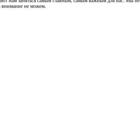
 дают нам заняться самым главным, самым важным для нас. Мы 
ь внимание не можем.