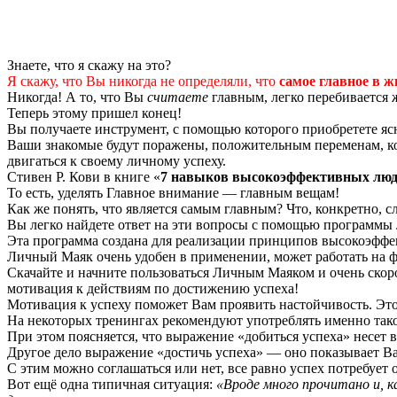
Знаете, что я скажу на это?
Я скажу, что Вы никогда не определяли, что
самое главное в ж
Никогда! А то, что Вы
считаете
главным, легко перебивается 
Теперь этому пришел конец!
Вы получаете инструмент, с помощью которого приобретете ясно
Ваши знакомые будут поражены, положительным переменам, кот
двигаться к своему личному успеху.
Стивен Р. Кови в книге «
7 навыков высокоэффективных люд
То есть, уделять Главное внимание — главным вещам!
Как же понять, что является самым главным? Что, конкретно, сл
Вы легко найдете ответ на эти вопросы с помощью программы
Эта программа создана для реализации принципов высокоэфф
Личный Маяк очень удобен в применении, может работать на фл
Скачайте и начните пользоваться Личным Маяком и очень ско
мотивация к действиям по достижению успеха!
Мотивация к успеху поможет Вам проявить настойчивость. Это 
На некоторых тренингах рекомендуют употреблять именно тако
При этом поясняется, что выражение «добиться успеха» несет 
Другое дело выражение «достичь успеха» — оно показывает Ваш
С этим можно соглашаться или нет, все равно успех потребует 
Вот ещё одна типичная ситуация:
«Вроде много прочитано и, к