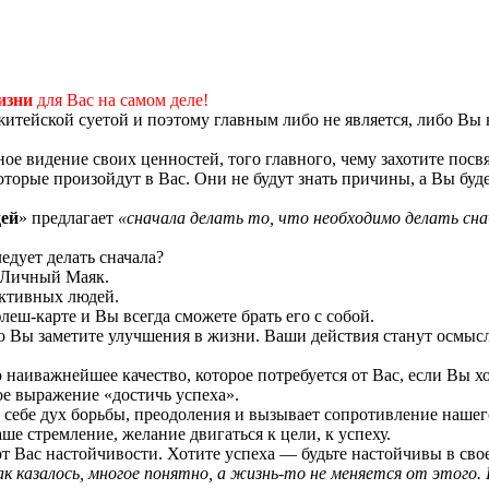
изни
для Вас на самом деле!
житейской суетой и поэтому главным либо не является, либо Вы 
е видение своих ценностей, того главного, чему захотите посвят
орые произойдут в Вас. Они не будут знать причины, а Вы буде
ей
» предлагает
«сначала делать то, что необходимо делать сна
едует делать сначала?
 Личный Маяк.
ективных людей.
еш-карте и Вы всегда сможете брать его с собой.
ро Вы заметите улучшения в жизни. Ваши действия станут осмы
наиважнейшее качество, которое потребуется от Вас, если Вы хо
е выражение «достичь успеха».
в себе дух борьбы, преодоления и вызывает сопротивление нашег
е стремление, желание двигаться к цели, к успеху.
от Вас настойчивости. Хотите успеха — будьте настойчивы в сво
ак казалось, многое понятно, а жизнь-то не меняется от этого.