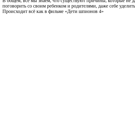
В общем, все мы знаем, что существуют причины, которые не
поговорить со своим ребенком и родителями, даже себе уделит
Происходит всё как в фильме «Дети шпионов 4»